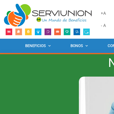
+A
- A
BENEFICIOS
BONOS
CO